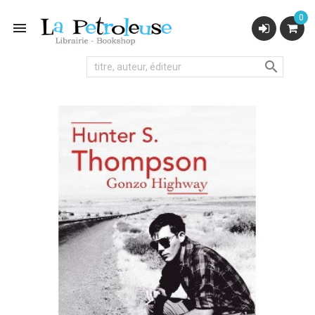
0

