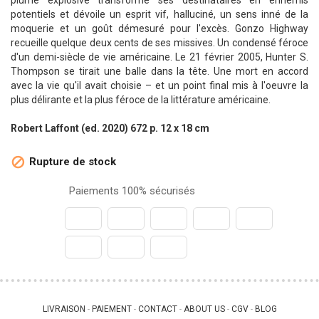
plume explosive transforme ses destinataires en ennemis
potentiels et dévoile un esprit vif, halluciné, un sens inné de la
moquerie et un goût démesuré pour l'excès. Gonzo Highway
recueille quelque deux cents de ses missives. Un condensé féroce
d'un demi-siècle de vie américaine. Le 21 février 2005, Hunter S.
Thompson se tirait une balle dans la tête. Une mort en accord
avec la vie qu'il avait choisie – et un point final mis à l'oeuvre la
plus délirante et la plus féroce de la littérature américaine.
Robert Laffont (ed. 2020) 672 p. 12 x 18 cm
Rupture de stock

Paiements 100% sécurisés
LIVRAISON
PAIEMENT
CONTACT
ABOUT US
CGV
BLOG
 - 
 - 
 - 
 - 
 - 