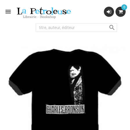
0

