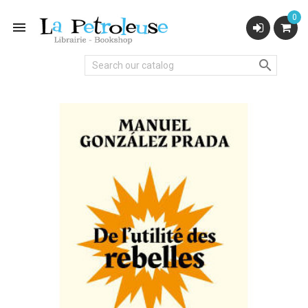
0

