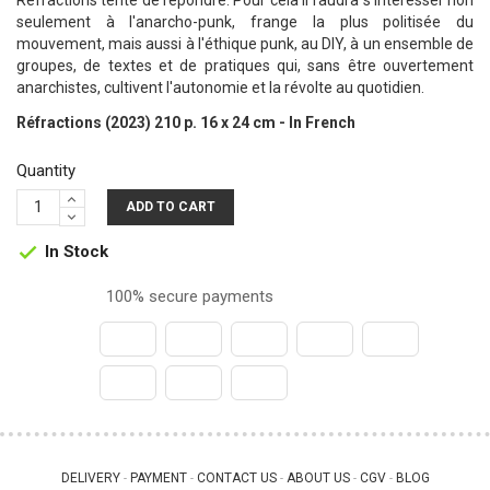
Réfractions tente de répondre. Pour cela il faudra s'intéresser non
seulement à l'anarcho-punk, frange la plus politisée du
mouvement, mais aussi à l'éthique punk, au DIY, à un ensemble de
groupes, de textes et de pratiques qui, sans être ouvertement
anarchistes, cultivent l'autonomie et la révolte au quotidien.
Réfractions (2023) 210 p. 16 x 24 cm - In French
Quantity
ADD TO CART
In Stock

100% secure payments
DELIVERY
PAYMENT
CONTACT US
ABOUT US
CGV
BLOG
 - 
 - 
 - 
 - 
 - 