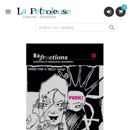
0

