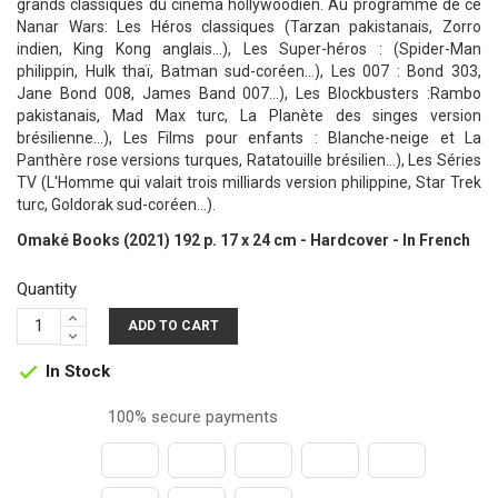
grands classiques du cinéma hollywoodien. Au programme de ce
Nanar Wars: Les Héros classiques (Tarzan pakistanais, Zorro
indien, King Kong anglais…), Les Super-héros : (Spider-Man
philippin, Hulk thaï, Batman sud-coréen…), Les 007 : Bond 303,
Jane Bond 008, James Band 007…), Les Blockbusters :Rambo
pakistanais, Mad Max turc, La Planète des singes version
brésilienne…), Les Films pour enfants : Blanche-neige et La
Panthère rose versions turques, Ratatouille brésilien…), Les Séries
TV (L'Homme qui valait trois milliards version philippine, Star Trek
turc, Goldorak sud-coréen…).
Omaké Books (2021) 192 p. 17 x 24 cm - Hardcover - In French
Quantity
ADD TO CART
In Stock

100% secure payments