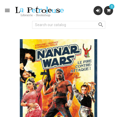
0

