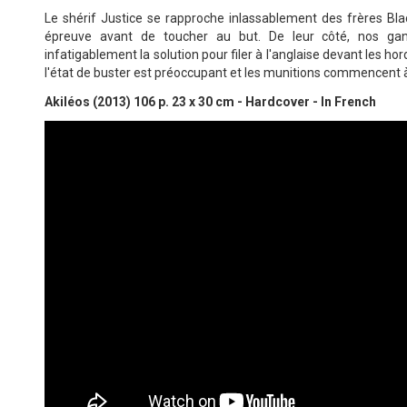
Le shérif Justice se rapproche inlassablement des frères Bla
épreuve avant de toucher au but. De leur côté, nos gang
infatigablement la solution pour filer à l'anglaise devant les h
l'état de buster est préoccupant et les munitions commencent à 
Akiléos (2013) 106 p. 23 x 30 cm - Hardcover - In French