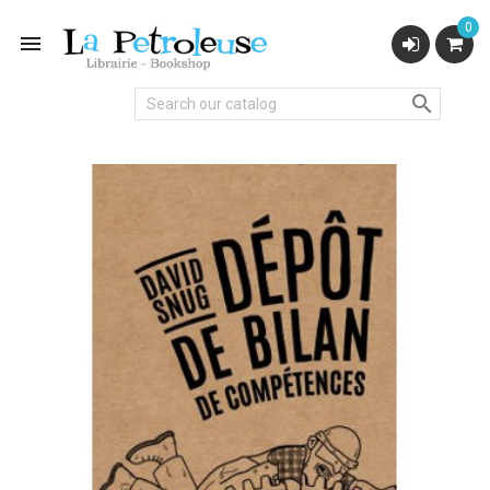
0

