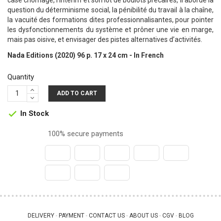
case chômage, l’intérim et son lot de boulots précaires, il aborde la
question du déterminisme social, la pénibilité du travail à la chaîne,
la vacuité des formations dites professionnalisantes, pour pointer
les dysfonctionnements du système et prôner une vie en marge,
mais pas oisive, et envisager des pistes alternatives d’activités.
Nada Editions (2020) 96 p. 17 x 24 cm - In French
Quantity
ADD TO CART
In Stock

100% secure payments
DELIVERY
PAYMENT
CONTACT US
ABOUT US
CGV
BLOG
 - 
 - 
 - 
 - 
 - 