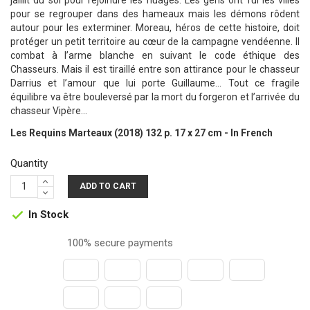
jaillit du sol pour rejoindre les nuages. Les gens ont fui les villes
pour se regrouper dans des hameaux mais les démons rôdent
autour pour les exterminer. Moreau, héros de cette histoire, doit
protéger un petit territoire au cœur de la campagne vendéenne. Il
combat à l’arme blanche en suivant le code éthique des
Chasseurs. Mais il est tiraillé entre son attirance pour le chasseur
Darrius et l’amour que lui porte Guillaume... Tout ce fragile
équilibre va être bouleversé par la mort du forgeron et l’arrivée du
chasseur Vipère...
Les Requins Marteaux (2018) 132 p. 17 x 27 cm - In French
Quantity
ADD TO CART
In Stock

100% secure payments