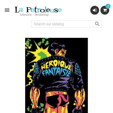
0

