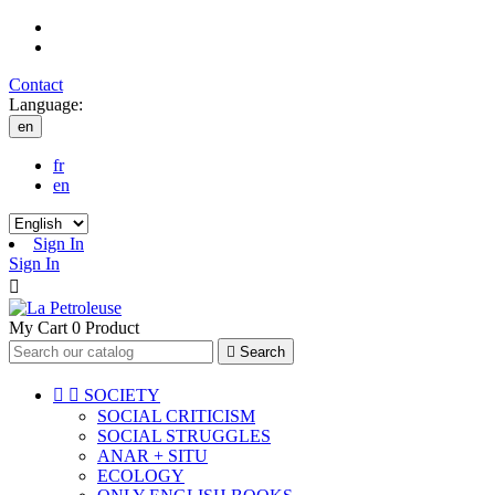
Contact
Language:
en
fr
en
Sign In
Sign In

My Cart
0
Product

Search


SOCIETY
SOCIAL CRITICISM
SOCIAL STRUGGLES
ANAR + SITU
ECOLOGY