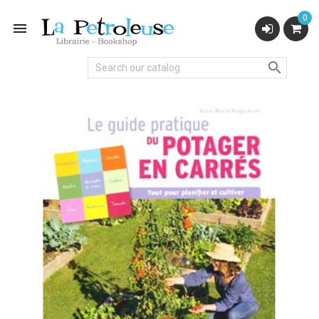
0

