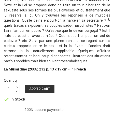
discrètes, n'encourent aucune sanction devant les tribunaux. Le
Sexe et la Loi se propose donc de faire un tour d'horizon de la
sexualité sous ses formes les plus diverses et du traitement que
lui réserve la loi. On y trouvera les réponses à de multiples
questions. Quelle peine encourt-on à harceler sa secrétaire ? À
quels tracas s'exposent les couples sado-masochistes ? Peut-on
faire l'amour en public ? Qu'est-ce que le devoir conjugal ? Est-il
licite de coucher avec sa nièce ? Que risque-t-on pour un viol de
cadavre ? etc. Servi par une plume ironique, ce regard sur les
curieux rapports entre le sexe et la loi évoque l'ancien droit
comme la loi actuellement applicable. Quelques affaires
retentissantes et beaucoup d'anecdotes illustrent des situations
parfois sordides mais bien souvent rocambolesques.
La Musardine (2008) 232 p. 13 x 19 cm - In French
Quantity
ADD TO CART
In Stock

100% secure payments