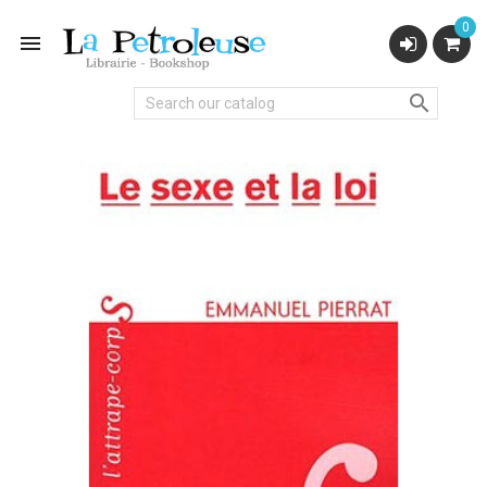
0

