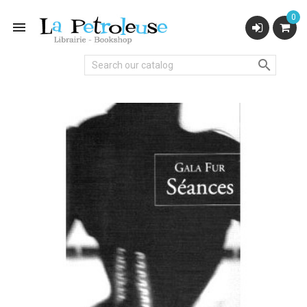
0

