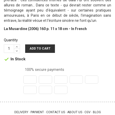
préface : Ces confidences intimes de Gala Fur ont souvent des
allures de roman... Dans ce texte - qui devrait rester comme un
témoignage ayant peu d'équivalent - sur certaines pratiques
amoureuses, à Paris en ce début de siècle, l'imagination sans
entrave, la réalité vécue et l'écriture sincère ne font qu'un.
La Musardine (2006) 160 p. 11 x 18 cm - In French
Quantity
ADD TO CART
In Stock

100% secure payments
DELIVERY
PAYMENT
CONTACT US
ABOUT US
CGV
BLOG
 - 
 - 
 - 
 - 
 - 