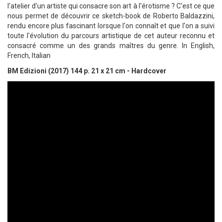
l'atelier d'un artiste qui consacre son art à l'érotisme ? C'est ce que
nous permet de découvrir ce sketch-book de Roberto Baldazzini,
rendu encore plus fascinant lorsque l'on connaît et que l'on a suivi
toute l'évolution du parcours artistique de cet auteur reconnu et
consacré comme un des grands maîtres du genre. In English,
French, Italian
BM Edizioni (2017) 144 p. 21 x 21 cm - Hardcover