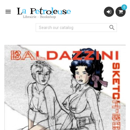
0

