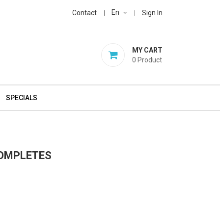
En
Contact
Sign In
MY CART
0
Product
SPECIALS
COMPLETES