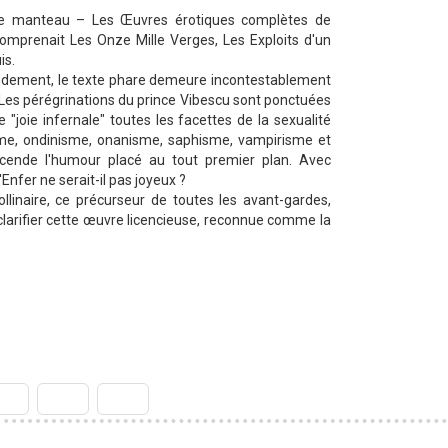
 le manteau – Les Œuvres érotiques complètes de
comprenait Les Onze Mille Verges, Les Exploits d'un
is.
tendement, le texte phare demeure incontestablement
. Les pérégrinations du prince Vibescu sont ponctuées
"joie infernale" toutes les facettes de la sexualité
sme, ondinisme, onanisme, saphisme, vampirisme et
nscende l'humour placé au tout premier plan. Avec
'Enfer ne serait-il pas joyeux ?
ollinaire, ce précurseur de toutes les avant-gardes,
larifier cette œuvre licencieuse, reconnue comme la