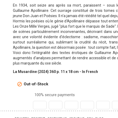
En 1934, soit seize ans après sa mort, paraissent – sous
Guillaume Apollinaire. Cet ouvrage constitué de trois tomes 
jeune Don Juan et Poésies. Il n'a jamais été réédité tel quel depu
Hormis les poésies où le génie d'Apollinaire dépasse tout en
Les Onze Mille Verges, jugé "plus fort que le marquis de Sade"
de scènes particulièrement inconvenantes, décrivant dans une 
avec une volonté évidente d'éclectisme : sadisme, masochi
surtout surréalisme qui, sublimant la crudité du récit, tra
Apollinaire, la question est désormais posée : tout compte fait, l
Voici donc l'intégralité des textes érotiques de Guillaume Ap
augmentés d'analyses permettant de rendre accessible et de c
plus marquante du xxe siècle.
La Musardine (2024) 360 p. 11 x 18 cm - In French
Out-of-Stock

100% secure payments