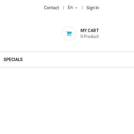
En
Contact
Sign In
MY CART
0
Product
SPECIALS