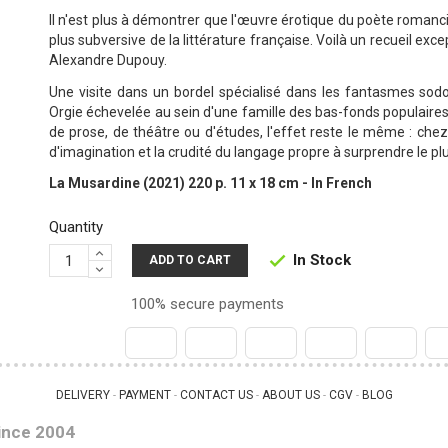
Il n'est plus à démontrer que l'œuvre érotique du poète romanci
plus subversive de la littérature française. Voilà un recueil excep
Alexandre Dupouy.
Une visite dans un bordel spécialisé dans les fantasmes sod
Orgie échevelée au sein d'une famille des bas-fonds populaires
de prose, de théâtre ou d'études, l'effet reste le même : chez
d'imagination et la crudité du langage propre à surprendre le pl
La Musardine (2021) 220 p. 11 x 18 cm - In French
Quantity
In Stock

ADD TO CART
100% secure payments
DELIVERY
PAYMENT
CONTACT US
ABOUT US
CGV
BLOG
 - 
 - 
 - 
 - 
 - 
ince 2004