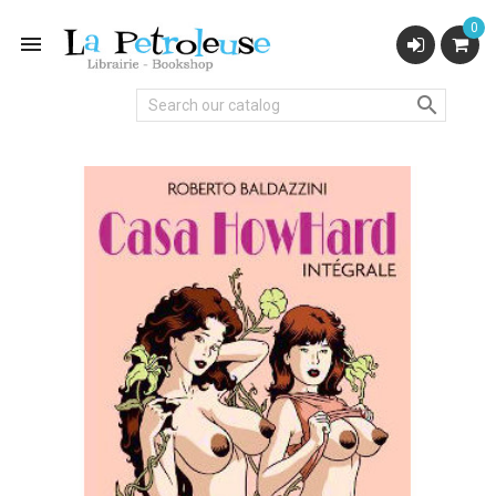
0

