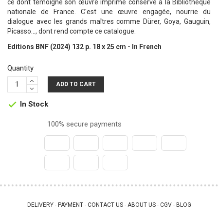
ce dont témoigne son œuvre imprimé conservé à la Bibliothèque
nationale de France. C'est une œuvre engagée, nourrie du
dialogue avec les grands maîtres comme Dürer, Goya, Gauguin,
Picasso..., dont rend compte ce catalogue.
Editions BNF (2024) 132 p. 18 x 25 cm - In French
Quantity
ADD TO CART
In Stock

100% secure payments
DELIVERY
PAYMENT
CONTACT US
ABOUT US
CGV
BLOG
 - 
 - 
 - 
 - 
 - 