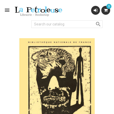
0

