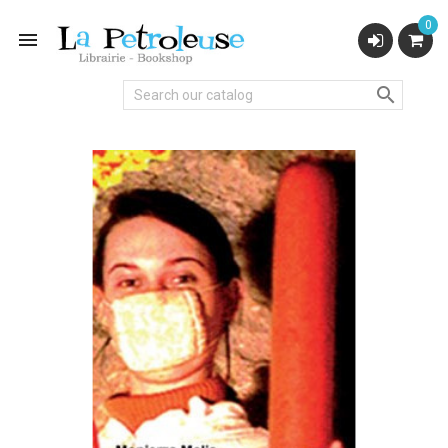
0

