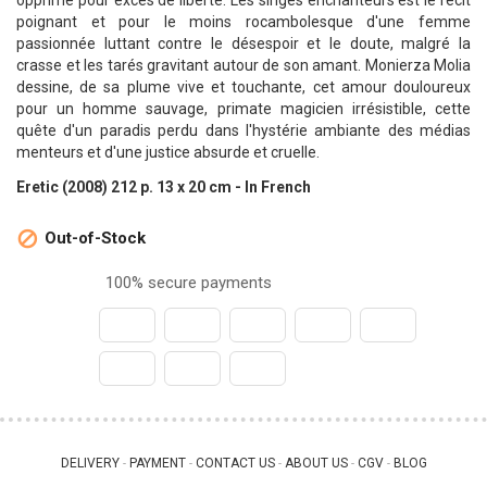
opprimé pour excès de liberté. Les singes enchanteurs est le récit
poignant et pour le moins rocambolesque d'une femme
passionnée luttant contre le désespoir et le doute, malgré la
crasse et les tarés gravitant autour de son amant. Monierza Molia
dessine, de sa plume vive et touchante, cet amour douloureux
pour un homme sauvage, primate magicien irrésistible, cette
quête d'un paradis perdu dans l'hystérie ambiante des médias
menteurs et d'une justice absurde et cruelle.
Eretic (2008) 212 p. 13 x 20 cm - In French
Out-of-Stock

100% secure payments
DELIVERY
PAYMENT
CONTACT US
ABOUT US
CGV
BLOG
 - 
 - 
 - 
 - 
 - 