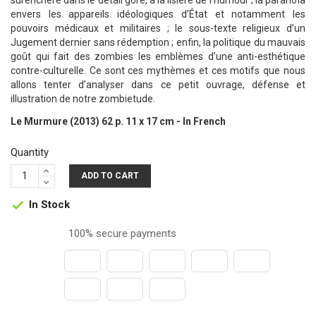
surenchère dans le détail gore, à la lisière de l’humour ; la paranoïa
envers les appareils idéologiques d’État et notamment les
pouvoirs médicaux et militaires ; le sous-texte religieux d’un
Jugement dernier sans rédemption ; enfin, la politique du mauvais
goût qui fait des zombies les emblèmes d’une anti-esthétique
contre-culturelle. Ce sont ces mythèmes et ces motifs que nous
allons tenter d’analyser dans ce petit ouvrage, défense et
illustration de notre zombietude.
Le Murmure (2013) 62 p. 11 x 17 cm - In French
Quantity
ADD TO CART
In Stock

100% secure payments