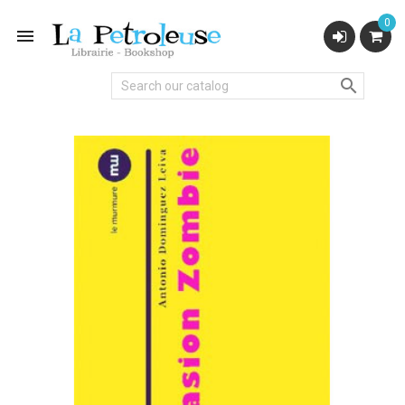
0

