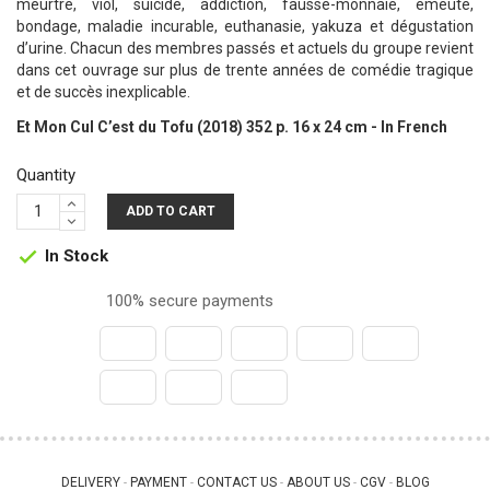
meurtre, viol, suicide, addiction, fausse-monnaie, émeute,
bondage, maladie incurable, euthanasie, yakuza et dégustation
d’urine. Chacun des membres passés et actuels du groupe revient
dans cet ouvrage sur plus de trente années de comédie tragique
et de succès inexplicable.
Et Mon Cul C’est du Tofu (2018) 352 p. 16 x 24 cm - In French
Quantity
ADD TO CART
In Stock

100% secure payments
DELIVERY
PAYMENT
CONTACT US
ABOUT US
CGV
BLOG
 - 
 - 
 - 
 - 
 - 