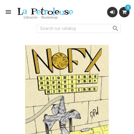
0

