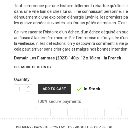
Tout commence par une histoire tellement rebattue qu’elle s’es
dans une ville loin de chez lui où il ne connaissait personne, il 
dénouement d’une explosion d’énergie juvénile, les premiers p
les quinze années suivantes : six foutus pâtés de maison. C’est 
Ce livre raconte l’histoire d’un échec, d’un échec déguisé en s
au fiasco à la dernière minute. Par l’entremise de l’odyssée d’un
la vieillesse, ni les défections, on y découvrira comment la v
cela peut arriver sans crier gare et malgré nos bonnes intentions
Demain Les Flammes (2023) 140 p. 12 x 18 cm - In French
SEE MORE PICS ON IG
Quantity
In Stock

ADD TO CART
100% secure payments
DELIVERY
PAYMENT
CONTACT US
ABOUT US
CGV
BLOG
 - 
 - 
 - 
 - 
 - 