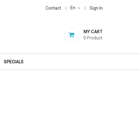
En
Contact
Sign In
MY CART
0
Product
SPECIALS