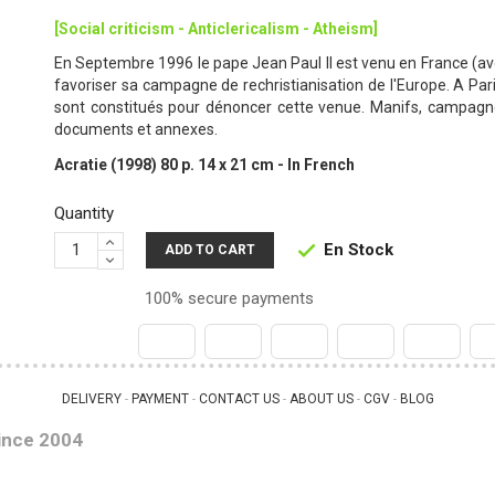
[Social criticism - Anticlericalism - Atheism]
En Septembre 1996 le pape Jean Paul II est venu en France (avec
favoriser sa campagne de rechristianisation de l'Europe. A Pari
sont constitués pour dénoncer cette venue. Manifs, campagne 
documents et annexes.
Acratie (1998) 80 p. 14 x 21 cm - In French
Quantity
En Stock

ADD TO CART
100% secure payments
DELIVERY
PAYMENT
CONTACT US
ABOUT US
CGV
BLOG
 - 
 - 
 - 
 - 
 - 
ince 2004