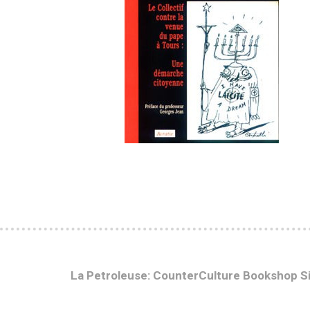
La Petroleuse: CounterCulture Bookshop S