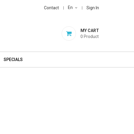
En
Contact
Sign In
MY CART
0
Product
SPECIALS