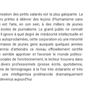
sation des petits salariés est la plus galopante. La
urs prêtes à délivrer des leçons d'humanisme sans
 est faite, en son sein, à des milliers de jeunes
 écoles de journalisme. Le grand public ne connaît
II ignore à quel degré de médiocrité intellectuelle et
es autoproclamées, cette corporation où une minorité
e masse de jeunes gens auxquels quelques années
mis d'atteindre ce niveau officiellement certifié
e semble apprécier et favoriser le monde politico-
ociales de fonctionnement, le lecteur trouvera dans
ivers professionnels (presse écrite, quotidienne,
érie de témoignages à la fois très éclairants et très
 une intelligentsia prolétaroïde dramatiquement
 devenus aujourd'hui.