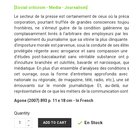
[Social criticism - Media - Journalism]
Le secteur de la presse est certainement de ceux où la précari
corporation, pourtant truffée de grandes consciences toujo
frontières, ne s'émeut guère de la condition galérienne qui
complaisamment livrés à l'arbitraire des employeurs par les
généralement du journalisme que sa vitrine la plus clinquante. 
d'imposture morale est parvenue, sous la conduite de ses élit
privilégiée régente avec arrogance et sans compassion un
d'études post-baccalauréat sans véritable substance ont per
d'inculture branchée et culottée, bavarde et narcissique, qu
médiatique. En plus d'un ensemble d'analyses des conditions s
cet ouvrage, sous la forme d'entretiens approfondis avec d
nationale ou régionale, de magazine, télé, radio, etc.), une s
émouvants sur le monde journalistique. Et, au-delà, sur
représentative de ce que les métiers de la communication sont
Agone (2007) 893 p. 11 x 18 cm - In French
Quantity
En Stock

ADD TO CART