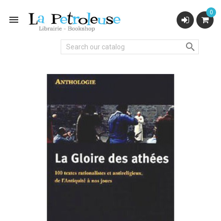
0

