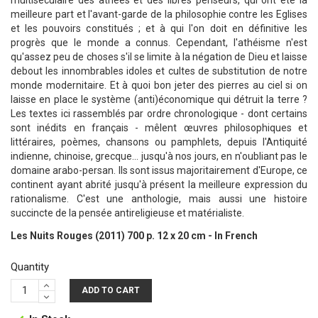
multiséculaire des athées et des libres penseurs, qui ont été la
meilleure part et l'avant-garde de la philosophie contre les Eglises
et les pouvoirs constitués ; et à qui l'on doit en définitive les
progrès que le monde a connus. Cependant, l'athéisme n'est
qu'assez peu de choses s'il se limite à la négation de Dieu et laisse
debout les innombrables idoles et cultes de substitution de notre
monde modernitaire. Et à quoi bon jeter des pierres au ciel si on
laisse en place le système (anti)économique qui détruit la terre ?
Les textes ici rassemblés par ordre chronologique - dont certains
sont inédits en français - mêlent œuvres philosophiques et
littéraires, poèmes, chansons ou pamphlets, depuis l'Antiquité
indienne, chinoise, grecque... jusqu'à nos jours, en n'oubliant pas le
domaine arabo-persan. Ils sont issus majoritairement d'Europe, ce
continent ayant abrité jusqu'à présent la meilleure expression du
rationalisme. C'est une anthologie, mais aussi une histoire
succincte de la pensée antireligieuse et matérialiste.
Les Nuits Rouges (2011) 700 p. 12 x 20 cm - In French
Quantity
ADD TO CART