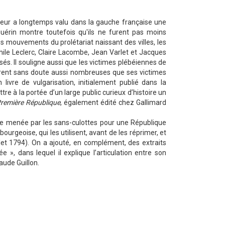
s leur a longtemps valu dans la gauche française une
 Guérin montre toutefois qu'ils ne furent pas moins
es mouvements du prolétariat naissant des villes, les
e Leclerc, Claire Lacombe, Jean Varlet et Jacques
sés. Il souligne aussi que les victimes plébéiennes de
 furent sans doute aussi nombreuses que ses victimes
 livre de vulgarisation, initialement publié dans la
re à la portée d’un large public curieux d’histoire un
Première République
, également édité chez Gallimard
ne menée par les sans-culottes pour une République
bourgeoise, qui les utilisent, avant de les réprimer, et
et 1794). On a ajouté, en complément, des extraits
ée », dans lequel il explique l’articulation entre son
laude Guillon.