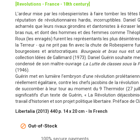
[Revolutions - France - 18th century]
L'ardeur mise par les robespierristes à faire tomber les tête
réputation de révolutionnaires hardis, incorruptibles. Daniel
acharnés que leurs rivaux girondins et dantonistes à écraser l
bras nus, et dont des hommes et des femmes comme Théophil
Roux (les enragés) furent les représentants les plus désintéres
la Terreur - qui ne prit pas fin avec la chute de Robespierre
bourgeoises et aristocratiques.
Bourgeois et bras nus
est un
collection Idées de Gallimard (1973). Daniel Guérin souhaite mett
condensé de son maître-ouvrage
La Lutte de classes sous la 
(1946).
Guérin met en lumière l’embryon d’une révolution prolétarien
réellement égalitaire, contre les chefs jacobins de la révolution 
de succomber à leur tour au moment du 9 Thermidor (27 juill
significatifs d’un texte de Guérin, « La Révolution déjacobinis
travail d’historien et son projet politique libertaire. Préface de C
Libertalia (2013) 440 p. 14 x 20 cm - In French
Out-of-Stock

100% secure payments