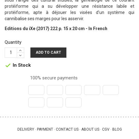
sous l’angle des cultural studies, la généalogie de ce courant
protéiforme qui a su développer une résistance labile et
protéiforme, apte à déjouer les visées d’un système qui
cannibalise ses marges pour les asservir.
Editions du iXe (2017) 222 p. 15 x 20 cm - In French
Quantity
ADD TO CART
In Stock

100% secure payments
DELIVERY
PAYMENT
CONTACT US
ABOUT US
CGV
BLOG
 - 
 - 
 - 
 - 
 - 