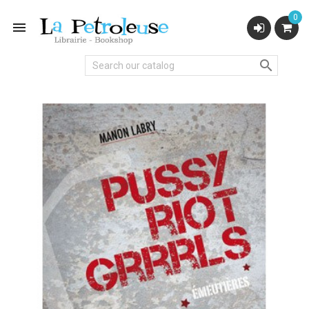
0

