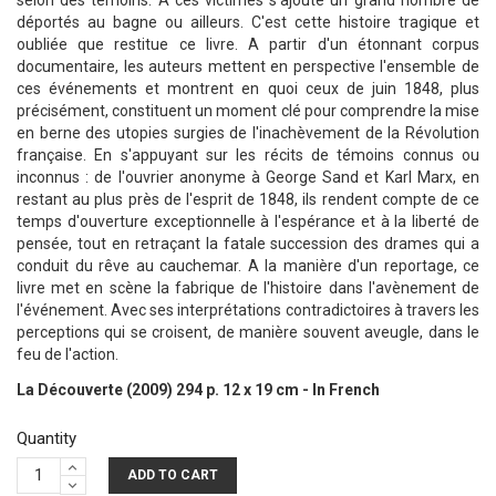
selon des témoins. A ces victimes s'ajoute un grand nombre de
déportés au bagne ou ailleurs. C'est cette histoire tragique et
oubliée que restitue ce livre. A partir d'un étonnant corpus
documentaire, les auteurs mettent en perspective l'ensemble de
ces événements et montrent en quoi ceux de juin 1848, plus
précisément, constituent un moment clé pour comprendre la mise
en berne des utopies surgies de l'inachèvement de la Révolution
française. En s'appuyant sur les récits de témoins connus ou
inconnus : de l'ouvrier anonyme à George Sand et Karl Marx, en
restant au plus près de l'esprit de 1848, ils rendent compte de ce
temps d'ouverture exceptionnelle à l'espérance et à la liberté de
pensée, tout en retraçant la fatale succession des drames qui a
conduit du rêve au cauchemar. A la manière d'un reportage, ce
livre met en scène la fabrique de l'histoire dans l'avènement de
l'événement. Avec ses interprétations contradictoires à travers les
perceptions qui se croisent, de manière souvent aveugle, dans le
feu de l'action.
La Découverte (2009) 294 p. 12 x 19 cm - In French
Quantity
ADD TO CART