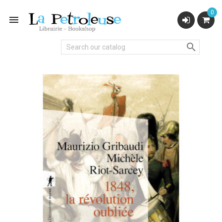
0

