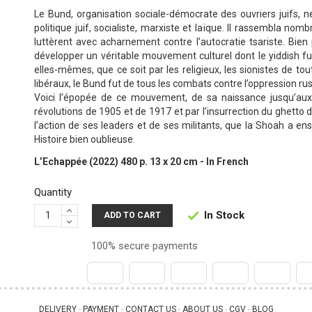
Le Bund, organisation sociale-démocrate des ouvriers juifs, né
politique juif, socialiste, marxiste et laïque. Il rassembla no
luttèrent avec acharnement contre l’autocratie tsariste. Bien
développer un véritable mouvement culturel dont le yiddish fu
elles-mêmes, que ce soit par les religieux, les sionistes de 
libéraux, le Bund fut de tous les combats contre l’oppression rus
Voici l’épopée de ce mouvement, de sa naissance jusqu’aux 
révolutions de 1905 et de 1917 et par l’insurrection du ghetto de
l’action de ses leaders et de ses militants, que la Shoah a en
Histoire bien oublieuse.
L’Echappée (2022) 480 p. 13 x 20 cm - In French
Quantity
In Stock

ADD TO CART
100% secure payments
DELIVERY
PAYMENT
CONTACT US
ABOUT US
CGV
BLOG
 - 
 - 
 - 
 - 
 - 