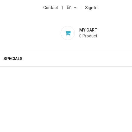
En
Contact
Sign In
MY CART
0
Product
SPECIALS