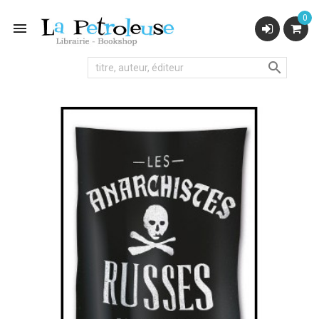
0

