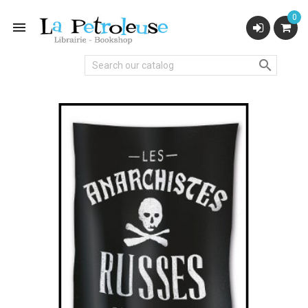
0

